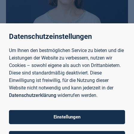
Datenschutzeinstellungen
Jeanette Merbt
Um Ihnen den bestmöglichen Service zu bieten und die
Leistungen der Website zu verbessern, nutzen wir
Wissenschaftliche Mitarbeiterin Fakultät Gesundheit und Soziales
Cookies – sowohl eigene als auch von Drittanbietern.
Würzburger Straße 45
Diese sind standardmäßig deaktiviert. Diese
Einwilligung ist freiwillig, für die Nutzung dieser
Raum C01/02/108
Website nicht notwendig und kann jederzeit in der
Datenschutzerklärung
widerrufen werden.
63743 Aschaffenburg
jeanette.merbt@th-ab.de
Einstellungen
+49 6021 4206 408