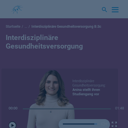
Springe
zum
Inhalt
Startseite
...
Interdisziplinäre Gesundheitsversorgung B.Sc.
Interdisziplinäre
Gesundheitsversorgung
00:00
01:48