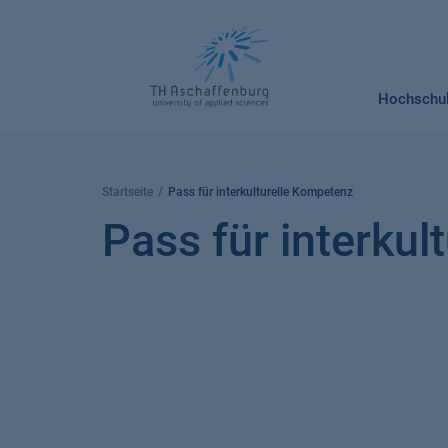
Springe
zum
Inhalt
Hochschu
Startseite
Pass für interkulturelle Kompetenz
Pass für interku