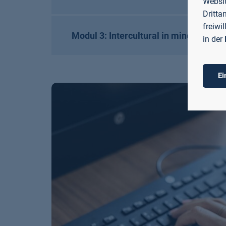
Websit
Dritta
freiwi
Modul 3: Intercultural in mind
in der
Ei