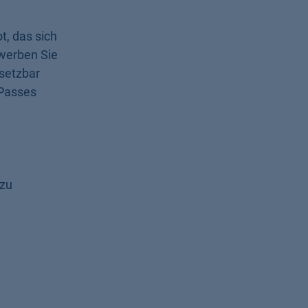
t, das sich
werben Sie
rsetzbar
 Passes
 zu