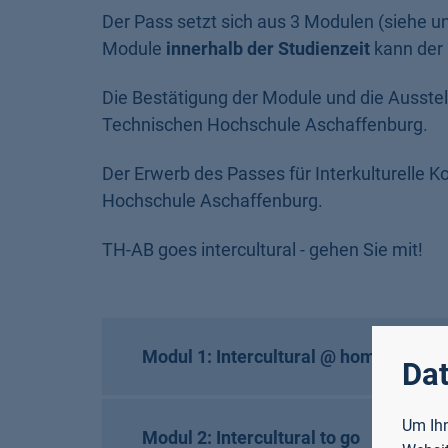
Der Pass setzt sich aus 3 Modulen (siehe 
Module
innerhalb der Studienzeit
kann der 
Die Bestätigung der Module und die Ausstel
Technischen Hochschule Aschaffenburg.
Der Erwerb des Passes für Interkulturelle K
Hochschule Aschaffenburg.
TH-AB goes intercultural - gehen Sie mit!
Modul 1: Intercultural @ home
Dat
Um Ihn
Modul 2: Intercultural to go