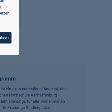
von
g ist
erzeit
ahren
rogramm
m
ist ein extra-curriculares Angebot, das
ischen Hochschule Aschaffenburg
eht allerdings für alle Teilnehmer an
für Exchange Studienplätze.