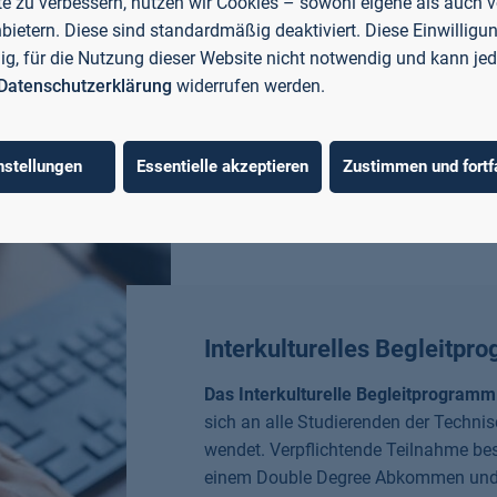
e zu verbessern, nutzen wir Cookies – sowohl eigene als auch 
nbietern. Diese sind standardmäßig deaktiviert. Diese Einwilligun
llig, für die Nutzung dieser Website nicht notwendig und kann jed
Datenschutzerklärung
widerrufen werden.
nstellungen
Essentielle akzeptieren
Zustimmen und fortf
Interkulturelles Begleitp
Das Interkulturelle Begleitprogram
sich an alle Studierenden der Techn
wendet. Verpflichtende Teilnahme best
einem Double Degree Abkommen und 