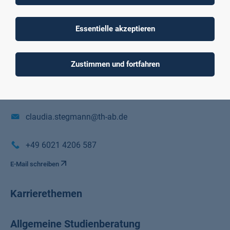
Mitarbeiterin International Office und Career Service
Essentielle akzeptieren
Würzburger Straße 45
Raum C01/01/E01
Zustimmen und fortfahren
63743 Aschaffenburg
claudia.stegmann@th-ab.de
+49 6021 4206 587
E-Mail schreiben
Karrierethemen
Allgemeine Studienberatung