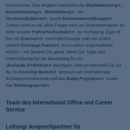
Institutionen. Das Angebot beinhaltet die
Studienberatung
,
Karriereberatung
,
Weiterbildung
, die
Hochschuljobbörse
sowie
Karriereveranstaltungen
.
Zudem steht es bei allen Fragen rund um Studiensemester an
einer unserer
Partnerhochschulen
zur Verfügung. Egal ob
Sie mit
Erasmus+
innerhalb Europas oder mit einem
unserer
Exchange-Partner
noch weiter weg studieren
wollen – wir beraten Sie gerne. Wenn Sie Tipps und
Unterstützung bei der Bewerbung für ein
(Auslands-)Praktikum
benötigen, sind wir ebenfalls für Sie
da. Im
Incoming-Bereich
betreuen wir internationale
Austauschstudierende und das
Buddy-Programm
sowie
das
Wohnungsportal
.
Team des International Office und Career
Service
Leitung/ Ansprechpartner für