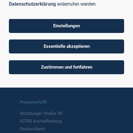
Datenschutzerklärung
widerrufen werden.
Einstellungen
To top
Essentielle akzeptieren
Technische Hochschule
Zustimmen und fortfahren
Aschaffenburg
University of Applied Sciences
Postanschrift
Würzburger Straße 45
63743 Aschaffenburg
Deutschland