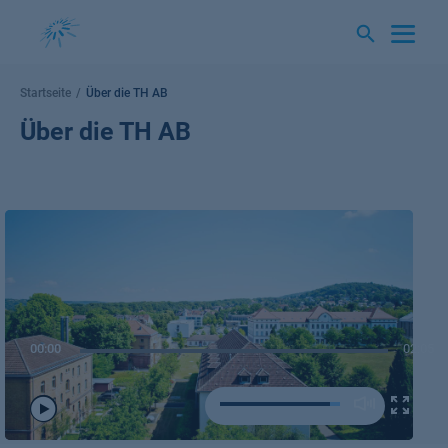
Springe
zum
Inhalt
Startseite
Über die TH AB
Über die TH AB
00:00
02:05
Play
/