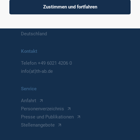
Postanschrift
Zustimmen und fortfahren
Würzburger Straße 45
63743 Aschaffenburg
Deutschland
Kontakt
Telefon
+49 6021 4206 0
info(at)th-ab.de
Service
Anfahrt
Personenverzeichnis
Presse und Publikationen
Stellenangebote