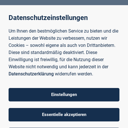
B.A. Medienmanagement
Datenschutzeinstellungen
Hochschule Mittweida
Seit 2012
Um Ihnen den bestmöglichen Service zu bieten und die
Leistungen der Website zu verbessern, nutzen wir
Cookies – sowohl eigene als auch von Drittanbietern.
Diese sind standardmäßig deaktiviert. Diese
Einwilligung ist freiwillig, für die Nutzung dieser
To top
Website nicht notwendig und kann jederzeit in der
Datenschutzerklärung
widerrufen werden.
Einstellungen
Technische Hochschule
Aschaffenburg
University of Applied Sciences
Essentielle akzeptieren