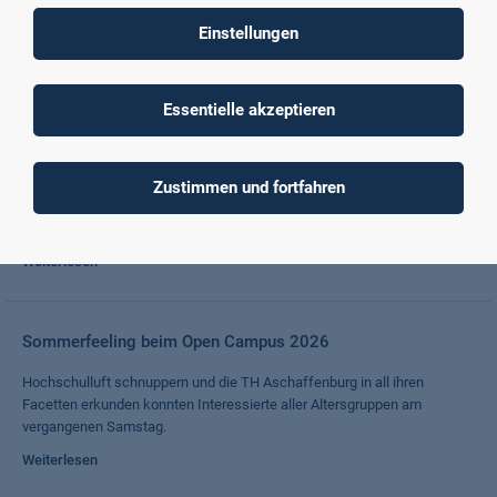
Niklas Will überzeugte mit seiner Masterarbeit zum Einsatz Künstlicher
Intelligenz im Investment Management der Immobilienwirtschaft.
Einstellungen
Weiterlesen
Essentielle akzeptieren
10.000 Euro für Software im Labor für Wirtschaftsinformatik
Sparkasse Aschaffenburg Miltenberg fördert weiterhin die
Zustimmen und fortfahren
praxisorientierte wissenschaftliche Ausbildung an der TH
Aschaffenburg
Weiterlesen
Sommerfeeling beim Open Campus 2026
Hochschulluft schnuppern und die TH Aschaffenburg in all ihren
Facetten erkunden konnten Interessierte aller Altersgruppen am
vergangenen Samstag.
Weiterlesen