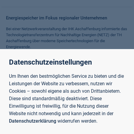
Energiespeicher im Fokus regionaler Unternehmen
Bei einer Netzwerkveranstaltung der IHK Aschaffenburg informierte das
Technologietransferzentrum für Nachhaltige Energien (NETZ) der TH
Aschaffenburg über moderne Speichertechnologien für die
Energiewende.
Weiterlesen
Datenschutzeinstellungen
Um Ihnen den bestmöglichen Service zu bieten und die
20 Jahre familiengerechte Hochschule
Leistungen der Website zu verbessern, nutzen wir
2006 wurde die TH Aschaffenburg erstmals für ihre
Cookies – sowohl eigene als auch von Drittanbietern.
familienfreundlichen Strukturen und Angebote zertifiziert.
Diese sind standardmäßig deaktiviert. Diese
Weiterlesen
Einwilligung ist freiwillig, für die Nutzung dieser
Website nicht notwendig und kann jederzeit in der
Datenschutzerklärung
widerrufen werden.
Erster Platz für TH-Student bei Immobilien-Innovationspreis