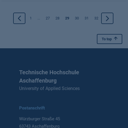
1
...
27
28
29
30
31
32
To top
Technische Hochschule
Aschaffenburg
University of Applied Sciences
Postanschrift
Würzburger Straße 45
63743 Aschaffenburg