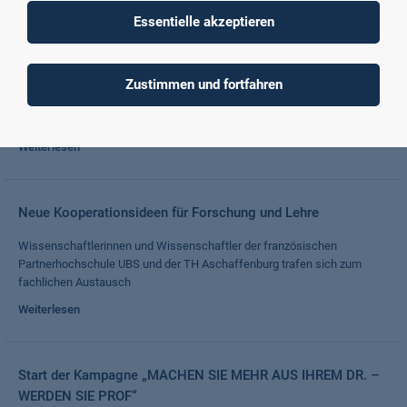
Weiterlesen
Essentielle akzeptieren
Dritte japanische Partnerhochschule für die TH AB
Zustimmen und fortfahren
Abkommen mit der renommierten Aoyama Gaguin University
unterzeichnet
Weiterlesen
Neue Kooperationsideen für Forschung und Lehre
Wissenschaftlerinnen und Wissenschaftler der französischen
Partnerhochschule UBS und der TH Aschaffenburg trafen sich zum
fachlichen Austausch
Weiterlesen
Start der Kampagne „MACHEN SIE MEHR AUS IHREM DR. –
WERDEN SIE PROF“