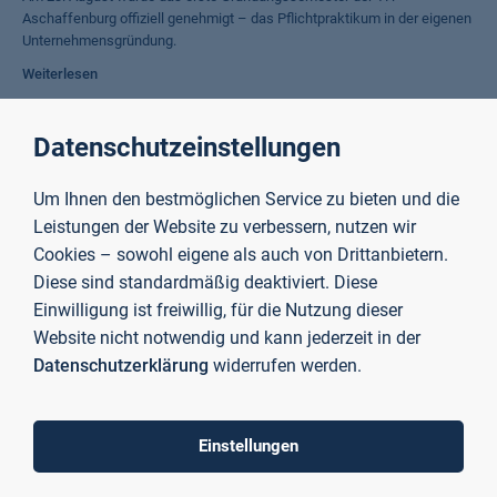
Aschaffenburg offiziell genehmigt – das Pflichtpraktikum in der eigenen
Unternehmensgründung.
Weiterlesen
Datenschutzeinstellungen
10.000 Euro für die praxisorientierte wissenschaftliche
Ausbildung
Um Ihnen den bestmöglichen Service zu bieten und die
Software im Labor für Wirtschaftsinformatik der Technischen
Leistungen der Website zu verbessern, nutzen wir
Hochschule über Spende der Sparkasse Aschaffenburg-Alzenau
Cookies – sowohl eigene als auch von Drittanbietern.
finanziert
Diese sind standardmäßig deaktiviert. Diese
Weiterlesen
Einwilligung ist freiwillig, für die Nutzung dieser
Website nicht notwendig und kann jederzeit in der
Datenschutzerklärung
widerrufen werden.
Neue Wege in der MINT-Bildung in Kooperation mit
regionalen Akteuren
TH Aschaffenburg und zwei weitere Verbundpartner erhalten
Einstellungen
Fördermittel für das Bildungsprojekt „MINTbayU“