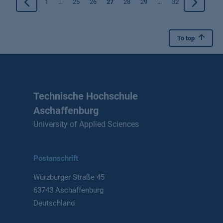
1
...
25
26
27
28
29
...
32
To top
Technische Hochschule
Aschaffenburg
University of Applied Sciences
Postanschrift
Würzburger Straße 45
63743 Aschaffenburg
Deutschland