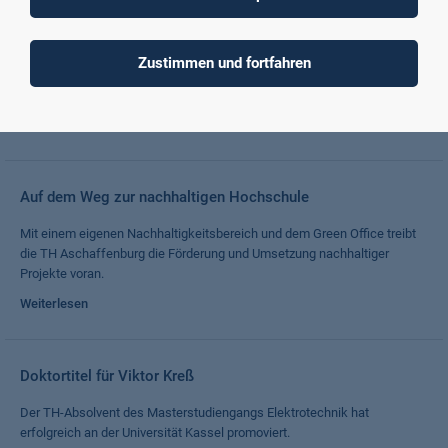
In 54 Stunden zum eigenen Unternehmen
Beim ersten Startup Weekend des Venture Labs in Aschaffenburg
Zustimmen und fortfahren
entwickelten Schülerinnen und Schüler, Azubis und Studierende
gemeinsam Ideen für Geschäftsmodelle.
Weiterlesen
Auf dem Weg zur nachhaltigen Hochschule
Mit einem eigenen Nachhaltigkeitsbereich und dem Green Office treibt
die TH Aschaffenburg die Förderung und Umsetzung nachhaltiger
Projekte voran.
Weiterlesen
Doktortitel für Viktor Kreß
Der TH-Absolvent des Masterstudiengangs Elektrotechnik hat
erfolgreich an der Universität Kassel promoviert.