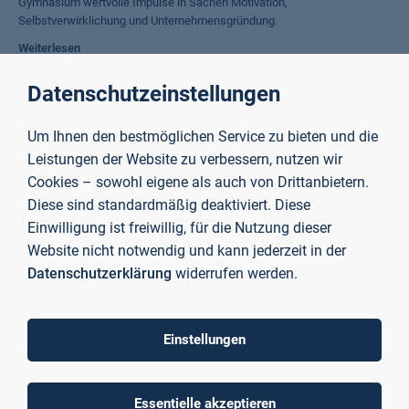
Gymnasium wertvolle Impulse in Sachen Motivation,
Selbstverwirklichung und Unternehmensgründung.
Weiterlesen
Datenschutzeinstellungen
Stiftungsamt spendet mehr als 60.000 Euro an die
Hochschule
Um Ihnen den bestmöglichen Service zu bieten und die
Leistungen der Website zu verbessern, nutzen wir
Die TH Aschaffenburg erhält Geld aus der Stiftung „Allgemeiner Schul-
Cookies – sowohl eigene als auch von Drittanbietern.
und Studienfonds“ zur Förderung der Internationalisierung.
Diese sind standardmäßig deaktiviert. Diese
Weiterlesen
Einwilligung ist freiwillig, für die Nutzung dieser
Website nicht notwendig und kann jederzeit in der
Datenschutzerklärung
widerrufen werden.
Künstliche Intelligenz zum Nutzen mittlerer Unternehmen
Digitalministerin Judith Gerlach startet KI-Regionalzentrum in
Aschaffenburg
Einstellungen
Weiterlesen
Essentielle akzeptieren