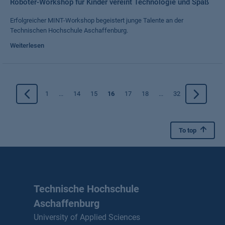
Roboter-Workshop für Kinder vereint Technologie und Spaß
Erfolgreicher MINT-Workshop begeistert junge Talente an der
Technischen Hochschule Aschaffenburg.
Weiterlesen
1
...
14
15
16
17
18
...
32
To top
Technische Hochschule
Aschaffenburg
University of Applied Sciences