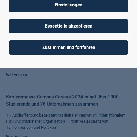
neues Veranstaltungsformat
Einstellungen
Weiterlesen
Essentielle akzeptieren
Malaysischer Bildungsminister und Delegation besuchen TH
Aschaffenburg
Zustimmen und fortfahren
Kooperationsverträge zwischen Hochschulen aus Malaysia und der
Technischen Hochschule Aschaffenburg unterzeichnet und
Möglichkeiten der Zusammenarbeit konkretisiert
Weiterlesen
Karrieremesse Campus Careers 2024 bringt über 1300
Studierende und 76 Unternehmen zusammen
TH Aschaffenburg begeistert mit digitaler Innovation, internationalem
Flair und praxisnaher Organisation – Positive Resonanz von
Teilnehmenden und Politikern
Weiterlesen