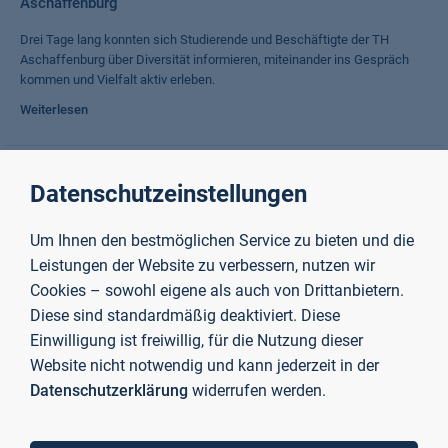
Aschaffenburg
Drei Tage lang konnten sich Studierende und Beschäftigte der TH
Aschaffenburg über Diversität informieren, miteinander ins Gespräch
kommen und Vielfalt aktiv erleben.
Weiterlesen
Erfolg in der Immobilienbranche: Dozentin und Studentin der
Datenschutzeinstellungen
TH AB erhalten MAT Award
Um Ihnen den bestmöglichen Service zu bieten und die
Lehrkraft für besondere Aufgaben an der TH Aschaffenburg und
Studentin des Internationalen Immobilienmanagements als zwei der „30
Leistungen der Website zu verbessern, nutzen wir
Most Aspiring Talents under 30“ im Immobiliensektor ausgezeichnet
Cookies – sowohl eigene als auch von Drittanbietern.
Weiterlesen
Diese sind standardmäßig deaktiviert. Diese
Einwilligung ist freiwillig, für die Nutzung dieser
Website nicht notwendig und kann jederzeit in der
„WJ meets Campus“ erfolgreich gestartet
Datenschutzerklärung
widerrufen werden.
Austausch der Wirtschaftsjunioren mit Studierenden und Lehrenden der
TH Aschaffenburg zum Thema Restrukturierung bildete Auftakt für