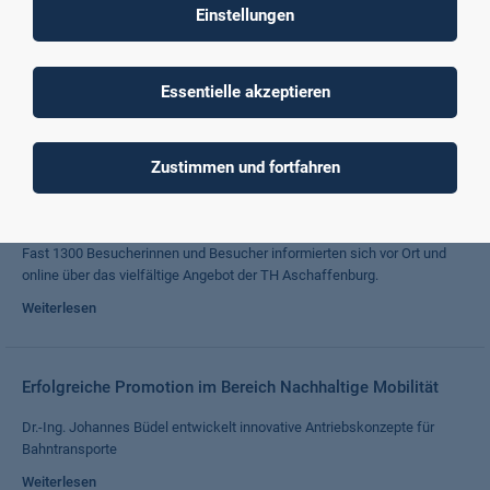
Die Bibliothek am Studieninfotag
Einstellungen
Am 29. März 2025 öffnete die Bibliothek der TH Aschaffenburg ihre
Türen für interessierte Besucherinnen und Besucher.
Essentielle akzeptieren
Weiterlesen
Zustimmen und fortfahren
Studieninfotag 2025: Einblick in das praxisorientierte
Studium und das Hochschulleben
Fast 1300 Besucherinnen und Besucher informierten sich vor Ort und
online über das vielfältige Angebot der TH Aschaffenburg.
Weiterlesen
Erfolgreiche Promotion im Bereich Nachhaltige Mobilität
Dr.-Ing. Johannes Büdel entwickelt innovative Antriebskonzepte für
Bahntransporte
Weiterlesen