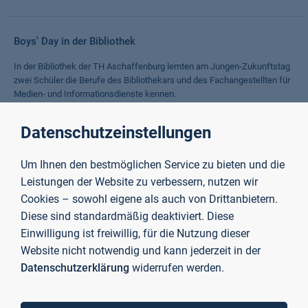
Boys' Day in der Bibliothek
In der Bibliothek der TH Aschaffenburg lernten am Jungen-Zukunftstag
zwei Schüler die Berufe des Bibliothekars und des Fachangestellten für
Medien- und Informationsdienste kennen.
Weiterlesen
Datenschutzeinstellungen
Um Ihnen den bestmöglichen Service zu bieten und die
Von Aschaffenburg nach Europa, in die Welt und wieder
zurück
Leistungen der Website zu verbessern, nutzen wir
Cookies – sowohl eigene als auch von Drittanbietern.
Gastvortrag eines EU-Beamten der EU-Delegation bei der Afrikanischen
Diese sind standardmäßig deaktiviert. Diese
Union bot Studierenden des Masterstudiengangs International
Einwilligung ist freiwillig, für die Nutzung dieser
Management eine einzigartige Gelegenheit für Diskussionen und
Networking
Website nicht notwendig und kann jederzeit in der
Datenschutzerklärung
widerrufen werden.
Weiterlesen