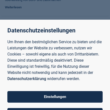
Weiterlesen
10.000 Euro für Software im Labor für Wirtschaftsinformatik
Datenschutzeinstellungen
gespendet
Sparkasse Aschaffenburg-Alzenau fördert die praxisorientierte
Um Ihnen den bestmöglichen Service zu bieten und die
wissenschaftliche Ausbildung an der TH Aschaffenburg
Leistungen der Website zu verbessern, nutzen wir
Weiterlesen
Cookies – sowohl eigene als auch von Drittanbietern.
Diese sind standardmäßig deaktiviert. Diese
Einwilligung ist freiwillig, für die Nutzung dieser
Doktoranden der TH AB präsentieren ihre Forschung auf
Website nicht notwendig und kann jederzeit in der
führenden Fachkonferenzen
Datenschutzerklärung
widerrufen werden.
Drei Doktoranden aus dem Labor für Simulation, Steuerung und
Regelung stellten ihre Forschungsergebnisse auf zwei renommierten
internationalen Tagungen in Italien und Japan einem Fachpublikum vor.
Einstellungen
Weiterlesen