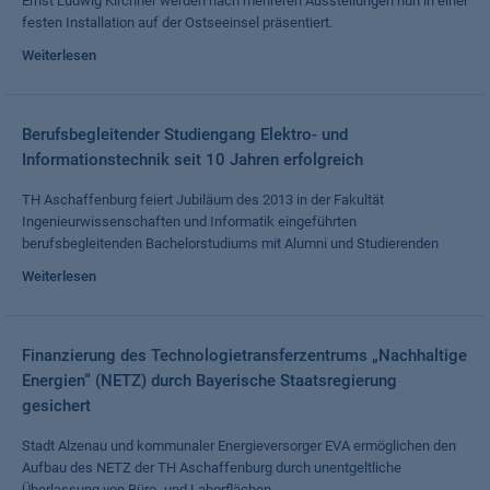
Ernst Ludwig Kirchner werden nach mehreren Ausstellungen nun in einer
festen Installation auf der Ostseeinsel präsentiert.
Weiterlesen
Berufsbegleitender Studiengang Elektro- und
Informationstechnik seit 10 Jahren erfolgreich
TH Aschaffenburg feiert Jubiläum des 2013 in der Fakultät
Ingenieurwissenschaften und Informatik eingeführten
berufsbegleitenden Bachelorstudiums mit Alumni und Studierenden
Weiterlesen
Finanzierung des Technologietransferzentrums „Nachhaltige
Energien“ (NETZ) durch Bayerische Staatsregierung
gesichert
Stadt Alzenau und kommunaler Energieversorger EVA ermöglichen den
Aufbau des NETZ der TH Aschaffenburg durch unentgeltliche
Überlassung von Büro- und Laborflächen