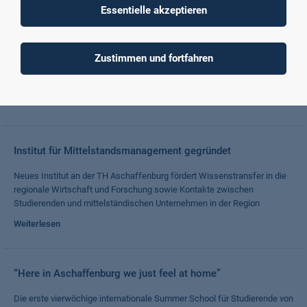
Essentielle akzeptieren
Deutschlandstipendien für das Sommersemester 2023 an
der TH Aschaffenburg überreicht
Zustimmen und fortfahren
300 Euro monatlich erhalten 30 neue Stipendiatinnen und Stipendiaten
zur Finanzierung ihres Studiums
Weiterlesen
Institut für Mittelstandsmanagement gegründet
Neues Institut an der TH Aschaffenburg fördert Wissenstransfer in die
regionale Wirtschaft und Forschung sowie Kontakte zwischen
Studierenden und mittelständischen Unternehmen in der Region
Weiterlesen
“Here in Aschaffenburg we just feel at home”
Die erste vierwöchige internationale Summer School für Studierende von