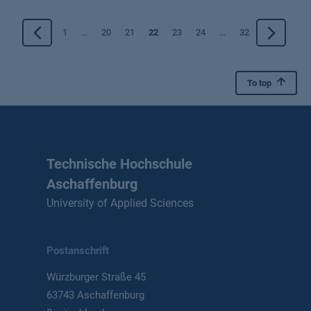
1
...
20
21
22
23
24
...
32
To top
Technische Hochschule
Aschaffenburg
University of Applied Sciences
Postanschrift
Würzburger Straße 45
63743 Aschaffenburg