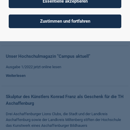
Essentielle akzeptieren
Total Immersion Week – Advanced Regional and Transversal
Skills
Erstes paneuropäisches Blended Intensive Programme an der TH
Zustimmen und fortfahren
Aschaffenburg erfolgreich ausgerichtet
Weiterlesen
Unser Hochschulmagazin "Campus aktuell"
Ausgabe 1/2022 jetzt online lesen
Weiterlesen
Skulptur des Künstlers Konrad Franz als Geschenk für die TH
Aschaffenburg
Drei Aschaffenburger Lions Clubs, die Stadt und der Landkreis
Aschaffenburg sowie der Landkreis Miltenberg stiften der Hochschule
das Kunstwerk eines Aschaffenburger Bildhauers