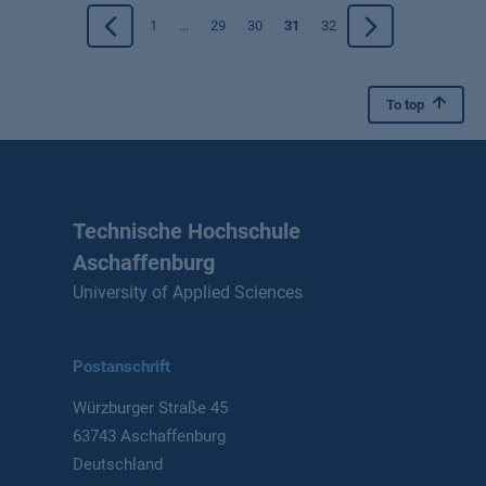
1
...
29
30
31
32
To top
Technische Hochschule
Aschaffenburg
University of Applied Sciences
Postanschrift
Würzburger Straße 45
63743 Aschaffenburg
Deutschland