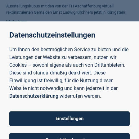
Ausstellungskubus mit den von der TH Aschaffenburg virtuell
rekonstruierten Gemälden Ernst Ludwig Kirchners jetzt in Königstein
Weiterlesen
Datenschutzeinstellungen
Willkommen zurück auf dem Campus!
Um Ihnen den bestmöglichen Service zu bieten und die
Sommersemester an der TH Aschaffenburg erstmals seit Beginn der
Leistungen der Website zu verbessern, nutzen wir
Corona-Pandemie wieder in Präsenz gestartet
Cookies – sowohl eigene als auch von Drittanbietern.
Weiterlesen
Diese sind standardmäßig deaktiviert. Diese
Einwilligung ist freiwillig, für die Nutzung dieser
Website nicht notwendig und kann jederzeit in der
54 Stunden voller Erfolg!
Datenschutzerklärung
widerrufen werden.
VentureLab der Hochschule organisierte das „Startup Weekend Rodgau“
in Zusammenarbeit mit amerikanischem Startup-Unternehmen
Einstellungen
Weiterlesen