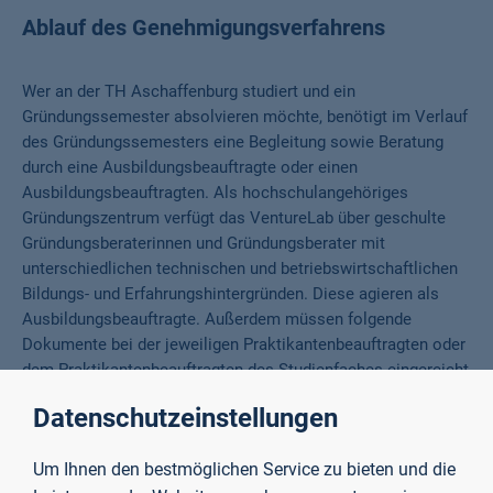
Ablauf des Genehmigungsverfahrens
Wer an der TH Aschaffenburg studiert und ein
Gründungssemester absolvieren möchte, benötigt im Verlauf
des Gründungssemesters eine Begleitung sowie Beratung
durch eine Ausbildungsbeauftragte oder einen
Ausbildungsbeauftragten. Als hochschulangehöriges
Gründungszentrum verfügt das VentureLab über geschulte
Gründungsberaterinnen und Gründungsberater mit
unterschiedlichen technischen und betriebswirtschaftlichen
Bildungs- und Erfahrungshintergründen. Diese agieren als
Ausbildungsbeauftragte. Außerdem müssen folgende
Dokumente bei der jeweiligen Praktikantenbeauftragten oder
dem Praktikantenbeauftragten des Studienfaches eingereicht
werden:
Datenschutzeinstellungen
Erklärung zur Gründungsberatung und
Um Ihnen den bestmöglichen Service zu bieten und die
Gründungsbegleitung