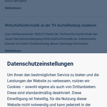
und in den Beruf.
Weiterlesen
Wirtschaftsinformatik an der TH Aschaffenburg studieren
Zum Wintersemester 2026/27 bietet die Technische Hochschule den
neuen Bachelorstudiengang Wirtschaftsinformatik an. Interessierte
können sich beim Studieninfotag diesen Samstag informieren.
Weiterlesen
Datenschutzeinstellungen
Staatliche Anerkennung für Abschluss des Studiengangs
Soziale Arbeit an der TH
Um Ihnen den bestmöglichen Service zu bieten und die
Leistungen der Website zu verbessern, nutzen wir
Absolventinnen und Absolventen des Bachelorstudiengangs Soziale
Cookies – sowohl eigene als auch von Drittanbietern.
Arbeit an der Technischen Hochschule Aschaffenburg dürfen ab sofort
die Berufsbezeichnung „Staatlich anerkannte/r
Diese sind standardmäßig deaktiviert. Diese
Sozialpädagogin/Sozialpädagoge“ führen.
Einwilligung ist freiwillig, für die Nutzung dieser
Weiterlesen
Website nicht notwendig und kann jederzeit in der