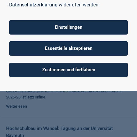
Datenschutzerklärung
widerrufen werden.
Auftakt der VDI Student Challenge
Einstellungen
Mit dem Wettbewerb fördern der VDI und die TH Aschaffenburg
praxisnahe Projektarbeit von studentischen Teams und machen
ingenieurwissenschaftliches Arbeiten sichtbar.
Essentielle akzeptieren
Weiterlesen
Zustimmen und fortfahren
Unser Hochschulmagazin "Campus aktuell" – Ausgabe
1/2026
Die Frühjahrsausgabe mit einem Rückblick auf das Wintersemester
2025/26 ist jetzt online.
Weiterlesen
Hochschulbau im Wandel: Tagung an der Universität
Bayreuth