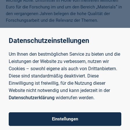
wichtige Rolle. Drittmittel in Höhe von mehreren Millionen
Euro für die Forschung im und um den Bereich „Materials“ in
den vergangenen Jahren belegen die hohe Qualität der
Forschungsarbeit und die Relevanz der Themen.
Studierende profitieren davon, weil sie dadurch direkt mit
Datenschutzeinstellungen
innovativen Technologien und Methoden arbeiten, die in der
Industrie zum Teil gerade erst entstehen.
Um Ihnen den bestmöglichen Service zu bieten und die
Leistungen der Website zu verbessern, nutzen wir
Fachkräfte in Materialwissenschaften
Cookies – sowohl eigene als auch von Drittanbietern.
regional und international verstärkt
Diese sind standardmäßig deaktiviert. Diese
gesucht
Einwilligung ist freiwillig, für die Nutzung dieser
Website nicht notwendig und kann jederzeit in der
Datenschutzerklärung
widerrufen werden.
Absolventinnen und Absolventen mit einem Abschluss in
Angewandter Materialwissenschaft
werden überall auf der
Welt gebraucht, sei es in der Forschung und Entwicklung, der
Produktion oder im Qualitätsmanagement. Somit bestehen
Einstellungen
nach dem Studium gute Berufsperspektiven – auch im