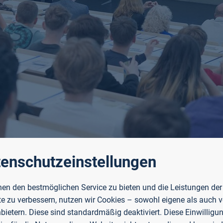
enschutzeinstellungen
en den bestmöglichen Service zu bieten und die Leistungen der
e zu verbessern, nutzen wir Cookies – sowohl eigene als auch 
inrich Mewes
, der die Schülerakademie an der TH organi
nbietern. Diese sind standardmäßig deaktiviert. Diese Einwilligun
ehre und Internationales der TH Aschaffenburg, erhielten 