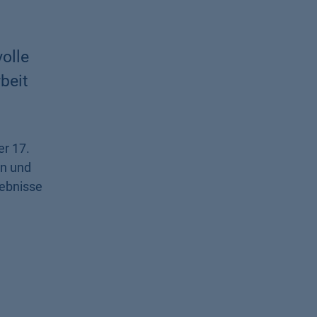
olle
beit
er 17.
en und
gebnisse