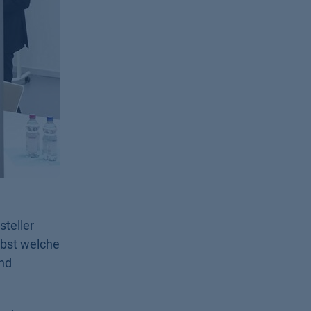
teller
lbst welche
und