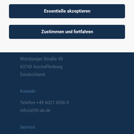
Technische Hochschule
Essentielle akzeptieren
Aschaffenburg
University of Applied Sciences
Zustimmen und fortfahren
Postanschrift
Würzburger Straße 45
63743 Aschaffenburg
Deutschland
Kontakt
Telefon
+49 6021 4206 0
info(at)th-ab.de
Service