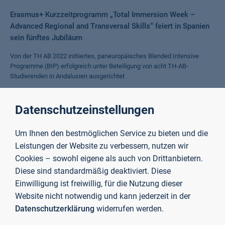
Erasmus+ Kurzzeitprogramm „Total Immersion Week –
Advanced Regional and Transversal Skills“ feiert in Spanien
sein fünftes Jubiläum
Von der TH AB 2022 initiiertes, paneuropäisches Blended Intensive
Programme (BIP) erfolgreich unter Beteiligung von acht TH-AB-
Studierenden in Andalusien ausgerichtet
Weiterlesen
Datenschutzeinstellungen
Bayerischer Verfassungsorden für Prof. Dr. Eva-Maria Beck-
Um Ihnen den bestmöglichen Service zu bieten und die
Meuth
Leistungen der Website zu verbessern, nutzen wir
Cookies – sowohl eigene als auch von Drittanbietern.
Die Präsidentin der TH Aschaffenburg wurde für ihr Engagement bei der
Frauenförderung in MINT-Berufen und in der Wissenschaft vom
Diese sind standardmäßig deaktiviert. Diese
Bayerischen Landtag ausgezeichnet.
Einwilligung ist freiwillig, für die Nutzung dieser
Weiterlesen
Website nicht notwendig und kann jederzeit in der
Datenschutzerklärung
widerrufen werden.