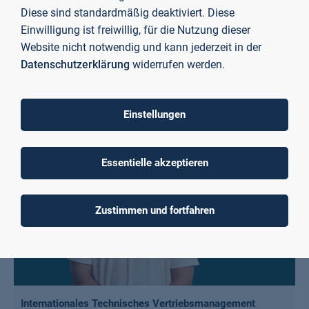
übrige Freizeitangebot. Zudem hatten die internationalen
Diese sind standardmäßig deaktiviert. Diese
Gäste die Gelegenheit, die malerische Fachwerkstadt
Einwilligung ist freiwillig, für die Nutzung dieser
Miltenberg zu erkunden.
Website nicht notwendig und kann jederzeit in der
Datenschutzerklärung
widerrufen werden.
Einstellungen
Essentielle akzeptieren
Zustimmen und fortfahren
Internationales Technisches Vertriebsmanagement