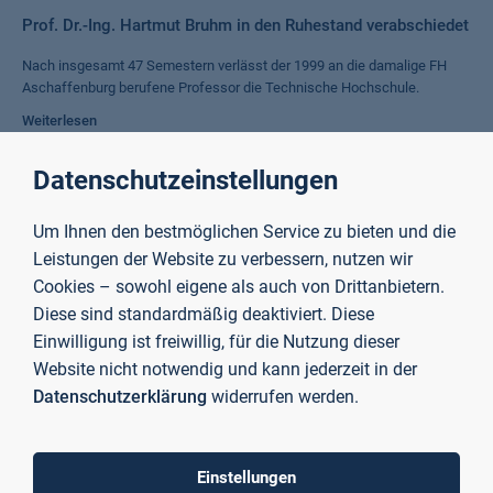
Prof. Dr.-Ing. Hartmut Bruhm in den Ruhestand verabschiedet
Nach insgesamt 47 Semestern verlässt der 1999 an die damalige FH
Aschaffenburg berufene Professor die Technische Hochschule.
Weiterlesen
Datenschutzeinstellungen
Die ersten drei Abschlüsse im Studiengang Medical
Engineering and Data Science
Um Ihnen den bestmöglichen Service zu bieten und die
Leistungen der Website zu verbessern, nutzen wir
Elias Mende, Aileen Reusing und Ismat Zarbaliyev haben als die
Cookies – sowohl eigene als auch von Drittanbietern.
schnellsten drei MEDS-Studierenden ihr Studium an der TH
Aschaffenburg erfolgreich abgeschlossen.
Diese sind standardmäßig deaktiviert. Diese
Einwilligung ist freiwillig, für die Nutzung dieser
Weiterlesen
Website nicht notwendig und kann jederzeit in der
Datenschutzerklärung
widerrufen werden.
Neuer Professor im Studiengang "Modern Materials"
Prof. Dr. Fabian Fürst verstärkt die Fakultät Ingenieurwissenschaften
Einstellungen
und Informatik in Lehre und Forschung.