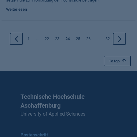
setzen, die zur Profilbildung der Hochschule beitragen.
Weiterlesen
1
...
22
23
24
25
26
...
32
To top
Technische Hochschule
Aschaffenburg
University of Applied Sciences
Postanschrift