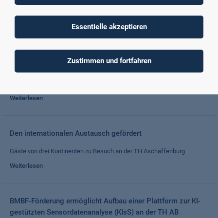
Weiterlesen
Essentielle akzeptieren
Cluster Sensorik zu Gast an der Hochschule
Zustimmen und fortfahren
Die Zusammenarbeit mit dem bayerischen Cluster Sensorik bereichert
die Forschung der TH Aschaffenburg in der Schlüsseltechnologie
Sensorik.
Weiterlesen
Den internationalen Austausch gefördert
Gäste von drei Kontinenten zu Besuch an der TH Aschaffenburg
Weiterlesen
BMBF-Förderung ermöglicht Aufbau einer Plattform zur KI-
gestützten Sensordatenanalyse (KIsS) an der TH AB