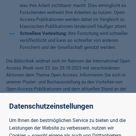
was Ihre Arbeit sichtbarer macht. Dies ermöglicht es
Forschenden weltweit Ihre Arbeiten zu nutzen. Open-
Access-Publikationen werden daher im Vergleich zu
klassischen Publikationen tendenziell häufiger zitiert.
Schnellere Verbreitung:
Ihre Forschung wird schneller
veröffentlicht und kann so schneller von anderen
Forschern und der Gesellschaft genutzt werden.
Die Bibliothek widmet sich im Rahmen der International Open
Access Week vom 23. bis 29.10.2023 mit verschiedenen
Aktionen dem Thema Open Access. Informieren Sie sich in
unserer Poster- und Buchausstellung zu den Vorteilen von
Open-Access-Publikationen und dem aktuellen Stand an der
TH Aschaffenburg. Erfahren Sie außerdem in unserer Coffee
Lecture, wie Sie das Zweitveröffentlichungsrecht und Green
Datenschutzeinstellungen
Open Access für sich nutzen.
Um Ihnen den bestmöglichen Service zu bieten und die
Seit 2009 findet die Internationale Open Access Week statt,
Leistungen der Website zu verbessern, nutzen wir
in der zahlreiche Institutionen weltweit Veranstaltungen zum
Cookies – sowohl eigene als auch von Drittanbietern.