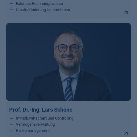
Externes Rechnungswesen
Umstrukturierung Unternehmen
Prof. Dr.-Ing. Lars Schöne
Immob.wirtschaft und Controlling
Vermögensverwaltung
Risikomanagement