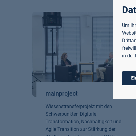
Dat
Um Ihn
Websit
Dritta
freiwi
in der
Ei
mainproject
Wissenstransferprojekt mit den
Schwerpunkten Digitale
Transformation, Nachhaltigkeit und
Agile Transition zur Stärkung der