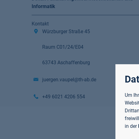
Informatik
Kontakt
Würzburger Straße 45
Raum C01/24/E04
63743 Aschaffenburg
Dat
juergen.vaupel@th-ab.de
Um Ihn
+49 6021 4206 554
Websit
Dritta
freiwi
in der