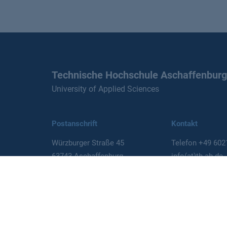
Technische Hochschule Aschaffenburg
University of Applied Sciences
Postanschrift
Kontakt
Würzburger Straße 45
Telefon
+49 602
63743 Aschaffenburg
info(at)th-ab.de
Deutschland