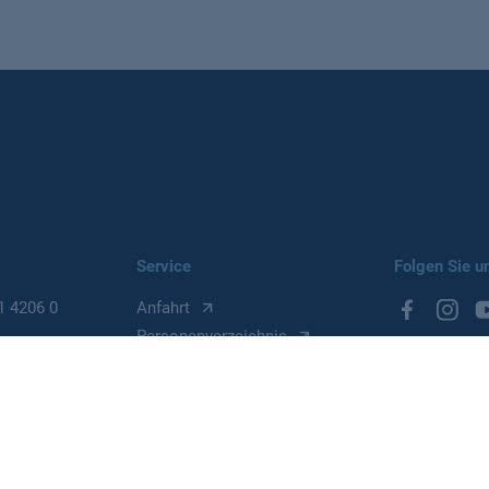
Service
Folgen Sie u
1 4206 0
Anfahrt
Personenverzeichnis
Presse und Publikationen
Stellenangebote