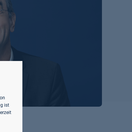
von
g ist
erzeit