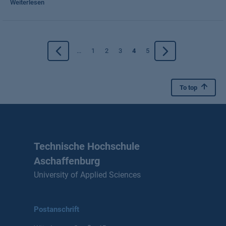
Weiterlesen
...
1
2
3
4
5
To top
Technische Hochschule
Aschaffenburg
University of Applied Sciences
Postanschrift