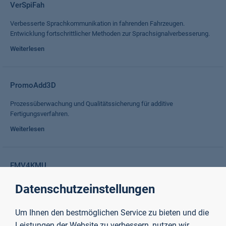
VerSpiFah
Verbesserte Sprachkommunikation in fahrenden Fahrzeugen.
Entwicklung fortschrittlicher Methoden zur Sprachsignalverbesserung.
Weiterlesen
PromoAdd3D
Prozessüberwachung und Qualitätssicherung für additive
Fertigungsverfahren.
Weiterlesen
EMV4KMU
Vermittlung von Grundkenntnissen über elektromagnetische
Datenschutzeinstellungen
Verträglichkeit an KMU, damit sie diese Kenntnisse auf ihre eigenen
Produkte übertragen können.
Um Ihnen den bestmöglichen Service zu bieten und die
Weiterlesen
Leistungen der Website zu verbessern, nutzen wir