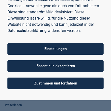
Cookies – sowohl eigene als auch von Drittanbietern.
Diese sind standardmäßig deaktiviert. Diese
AgOn3D Silber-Sinter-Technologie
Einwilligung ist freiwillig, für die Nutzung dieser
Silbersintern auf 3D-Keramiksubstraten für Elektronik in
Website nicht notwendig und kann jederzeit in der
Hochtemperaturanwendungen.
Datenschutzerklärung
widerrufen werden.
Weiterlesen
Einstellungen
EXIST Othermo
OTHERMO intelligente Steuerung von Wärmeerzeugungsanlagen.
Essentielle akzeptieren
Weiterlesen
Zustimmen und fortfahren
LinAmp Funkanwendungen
Linearisierter Sendeverstärker für Funkanwendungen.
Weiterlesen