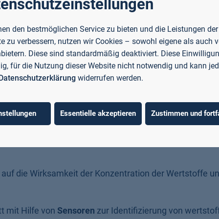
enschutzeinstellungen
en den bestmöglichen Service zu bieten und die Leistungen der
e zu verbessern, nutzen wir Cookies – sowohl eigene als auch 
tehend aus der TH Aschaffenburg, der
Fraunhofer-Einricht
nbietern. Diese sind standardmäßig deaktiviert. Diese Einwilligun
ie IWKS
und den Partnern
Sesotec
und
Mairec
aus der Ind
llig, für die Nutzung dieser Website nicht notwendig und kann jed
e zur
effizienten Rückgewinnung wertvoller Komponent
Datenschutzerklärung
widerrufen werden.
nstellungen
Essentielle akzeptieren
Zustimmen und fortf
 auf die Wirksamkeit der Konzentration der Wertstoffe un
t mit Hilfe von
Sensoren
zur Identifizierung von wertstof