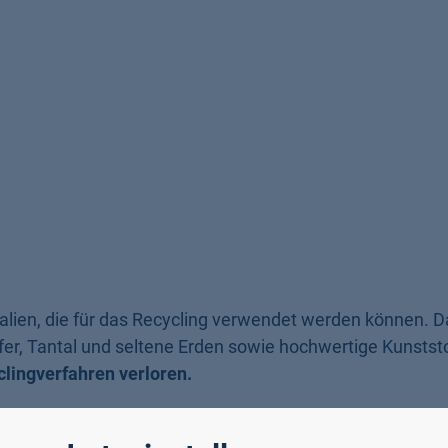
rialien, die für das Recycling verwendet werden können. 
er, Tantal und seltene Erden sowie hochwertige Kunststo
lingverfahren verloren.