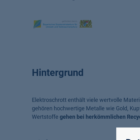
Hintergrund
Elektroschrott enthält viele wertvolle Mate
gehören hochwertige Metalle wie Gold, Kupf
Wertstoffe
gehen bei herkömmlichen Recyc