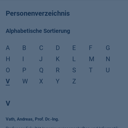
Personenverzeichnis
Alphabetische Sortierung
A
B
C
D
E
F
G
H
I
J
K
L
M
N
O
P
Q
R
S
T
U
V
W
X
Y
Z
V
Name
Vath, Andreas, Prof. Dr.-Ing.