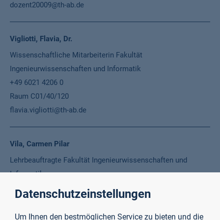
dozent20009@th-ab.de
Vigliotti, Flavia, Dr.
Wissenschaftliche Mitarbeiterin Fakultät
Ingenieurwissenschaften und Informatik
+49 6021 4206 0
Raum C01/40/120
flavia.vigliotti@th-ab.de
Vila, Carmen Pilar
Lehrbeauftragte Fakultät Ingenieurwissenschaften und
Informatik
+49 6021 4206 0
Datenschutzeinstellungen
dozent20005@th-ab.de
Um Ihnen den bestmöglichen Service zu bieten und die