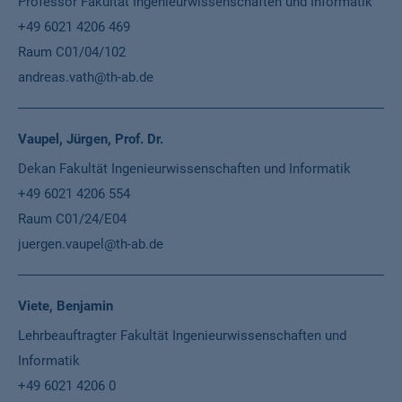
Funktion
Professor Fakultät Ingenieurwissenschaften und Informatik
Telefon
+49 6021 4206 469
Ort
Raum C01/04/102
E-Mail
andreas.vath@th-ab.de
Vaupel, Jürgen, Prof. Dr.
Dekan Fakultät Ingenieurwissenschaften und Informatik
+49 6021 4206 554
Raum C01/24/E04
juergen.vaupel@th-ab.de
Viete, Benjamin
Lehrbeauftragter Fakultät Ingenieurwissenschaften und
Informatik
+49 6021 4206 0