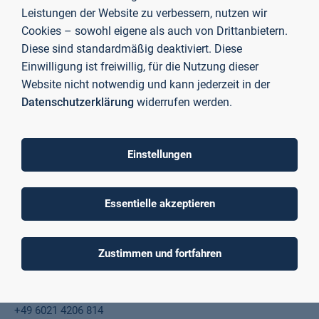
Leistungen der Website zu verbessern, nutzen wir
Vilic Haluska, Elizabeth
Cookies – sowohl eigene als auch von Drittanbietern.
Mitarbeiterin Studienbüro
Diese sind standardmäßig deaktiviert. Diese
+49 6021 4206 428
Einwilligung ist freiwillig, für die Nutzung dieser
Website nicht notwendig und kann jederzeit in der
Raum C01/01/104
Datenschutzerklärung
widerrufen werden.
elizabeth.vilichaluska@th-ab.de
Einstellungen
Vogt, Gisela
Lehrbeauftragte Fakultät Wirtschaft und Recht
+49 6021 4206 0
Essentielle akzeptieren
dozent17105@th-ab.de
Zustimmen und fortfahren
Volpe, Francesco, Prof. Dr.-Ing.
Professor Fakultät Ingenieurwissenschaften und Informatik
+49 6021 4206 814