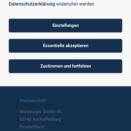
Datenschutzerklärung
widerrufen werden.
Einstellungen
To top
Essentielle akzeptieren
Technische Hochschule
Zustimmen und fortfahren
Aschaffenburg
University of Applied Sciences
Postanschrift
Würzburger Straße 45
63743 Aschaffenburg
Deutschland