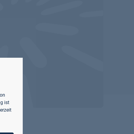
von
g ist
erzeit