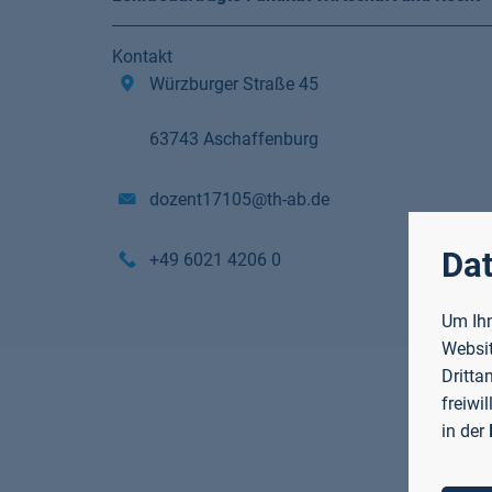
Kontakt
Würzburger Straße 45
63743 Aschaffenburg
dozent17105@th-ab.de
Dat
+49 6021 4206 0
Um Ihn
Websit
Dritta
freiwi
in der