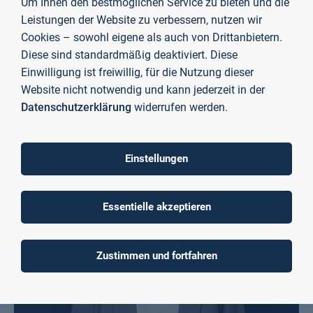
Um Ihnen den bestmöglichen Service zu bieten und die
presse@th-ab.de
Leistungen der Website zu verbessern, nutzen wir
Cookies – sowohl eigene als auch von Drittanbietern.
+49 6021 4206 613
Diese sind standardmäßig deaktiviert. Diese
Einwilligung ist freiwillig, für die Nutzung dieser
E-Mail schreiben
Website nicht notwendig und kann jederzeit in der
PR/Wissenschaftskommunikation
Datenschutzerklärung
widerrufen werden.
Einstellungen
Essentielle akzeptieren
Zustimmen und fortfahren