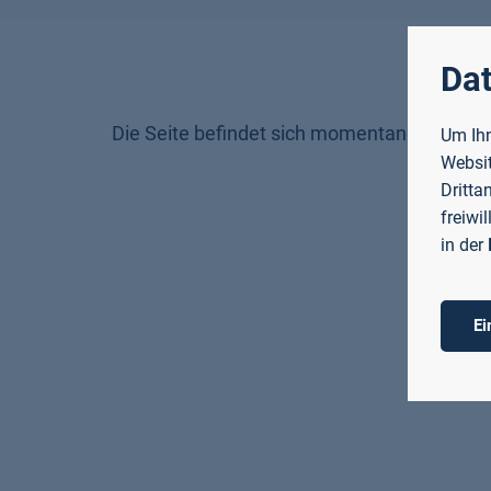
Dat
Die Seite befindet sich momentan im Aufbau
Um Ihn
Websit
Dritta
freiwi
in der
Ei