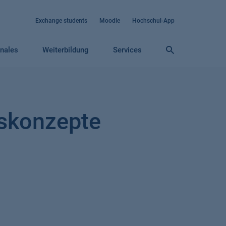
Exchange students
Moodle
Hochschul-App
onales
Weiterbildung
Services
skonzepte