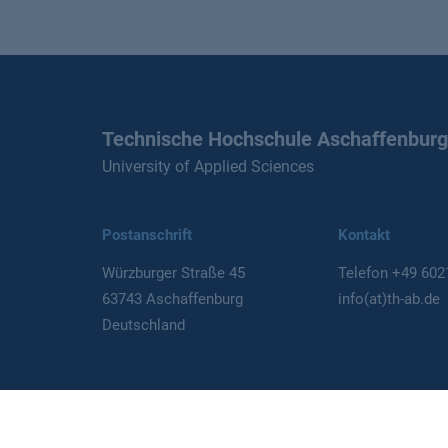
Technische Hochschule Aschaffenburg
University of Applied Sciences
Postanschrift
Kontakt
Würzburger Straße 45
Telefon
+49 602
63743 Aschaffenburg
info(at)th-ab.de
Deutschland