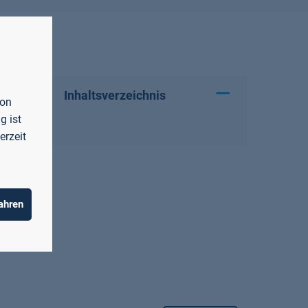
Inhaltsverzeichnis
von
g ist
erzeit
ahren