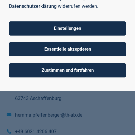
Datenschutzerklärung
widerrufen werden.
Einstellungen
Prof. Hemma Pfeifenberger
Essentielle akzeptieren
Professorin Fakultät Gesundheit und Soziales
Würzburger Straße 45
Zustimmen und fortfahren
Raum C01/02/118
63743 Aschaffenburg
hemma.pfeifenberger@th-ab.de
+49 6021 4206 407