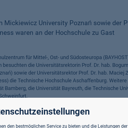
am Mickiewicz University Poznań sowie der 
iness waren an der Hochschule zu Gast
lzentrum für Mittel-, Ost- und Südosteuropa (BAYHOST
n besuchten die Universitätsrektorin Prof. Dr. hab. Bogum
ań) sowie der Universitätsrektor Prof. Dr. hab. Maciej
ess) die Technische Hochschule Aschaffenburg. Weitere
tät Bamberg, die Universität Bayreuth, die Technische Uni
Schweinfurt.
enschutzeinstellungen
er TH AB für Studium und Lehre sowie Internationales und
en den bestmöglichen Service zu bieten und die Leistungen der
eitungen sowie Herrn Nikolas Djukić, Geschäftsführer v