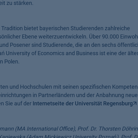
it zu stärken.
Tradition bietet bayerischen Studierenden zahlreiche
rsönlicher Ebene weiterzuentwickeln. Über 90.000 Einwoh
nd Posener sind Studierende, die an den sechs öffentli
ań University of Economics and Business ist eine der ält
n Polen.
äten und Hochschulen mit seinen spezifischen Kompeten
nrichtungen in Partnerländern und der Anbahnung neue
n Sie auf der
Internetseite der Universität Regensburg
ann (MA International Office), Prof. Dr. Thorsten Döhring
Kaniewska (Adam Mickiewicz University Poznań), Prof. Dr