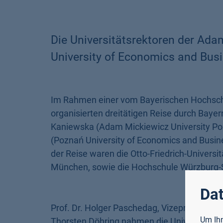
Die Universitätsrektoren der Ad
University of Economics and Bus
Im Rahmen einer vom Bayerischen Hochschu
organisierten dreitätigen Reise durch Bayer
Kaniewska (Adam Mickiewicz University Pozn
(Poznań University of Economics and Busin
der Reise waren die Otto-Friedrich-Universi
München, sowie die Hochschule Würzburg-
Dat
Prof. Dr. Holger Paschedag, Vizepräsident d
Um Ihn
Thorsten Döhring nahmen die Universitätsl