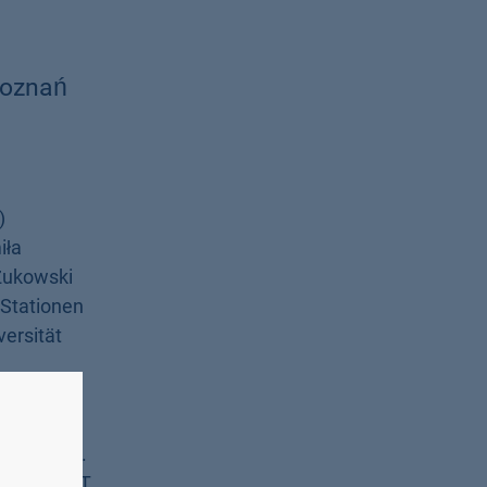
Poznań
)
iła
 Żukowski
 Stationen
versität
 Prof. Dr.
on BAYHOST,