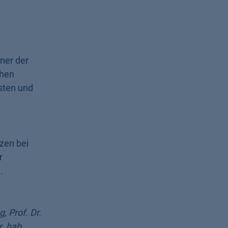
ner der
chen
esten und
zen bei
r
.
, Prof. Dr.
. hab.