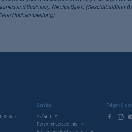
nomics and Business), Nikolas Djukić (Geschäftsführer 
terin Hochschulleitung).
Service
Folgen Sie u
1 4206 0
Anfahrt
Personenverzeichnis
Presse und Publikationen