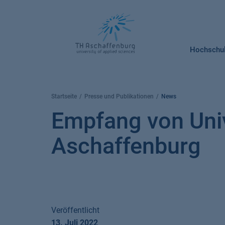
Springe
zum
Inhalt
Hochschu
Startseite
Presse und Publikationen
News
Empfang von Univ
Aschaffenburg
Veröffentlicht
13. Juli 2022