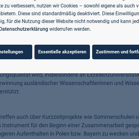
e zu verbessern, nutzen wir Cookies – sowohl eigene als auch 
it zu einem Austausch über die Hochschul- und
nbietern. Diese sind standardmäßig deaktiviert. Diese Einwilligun
sowie Kooperationsmöglichkeiten auf bilateraler und eu
llig, für die Nutzung dieser Website nicht notwendig und kann jed
Datenschutzerklärung
widerrufen werden.
 der TH Aschaffenburg Perspektiven der europäischen
nstellungen
Essentielle akzeptieren
Zustimmen und fortf
Universitäten und der akademischen Zusammenarbeit. K
hul- und Wissenschaftssystem eröffnen neue Chancen f
ngsqualität wird, insbesondere an Exzellenzuniversitäte
 Gewinnung ausländischer Wissenschaftlerinnen und Wiss
rstützt.
Treffen auch über Kurzzeitprojekte wie Sommerschulen 
s Instrument für den Beginn einer Zusammenarbeit gesp
längeren Aufenthalten in Polen bzw. Bayern zu wecken un