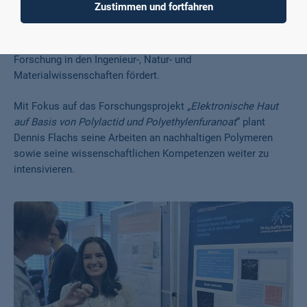
Zustimmen und fortfahren
Labor forschen. Ermöglicht wird dies durch ein
Forschungsstipendium der innovate! Academy der Joachim-
Herz-Stiftung, die interdisziplinäre und risikoreiche
Forschung in den Ingenieur-, Natur- und
Materialwissenschaften fördert.
Mit Fokus auf das Forschungsprojekt
„Elektronische Haut
auf Basis von Polylactid und Polyethylenfuranoat
“ plant
Dennis Flachs seine Arbeiten an nachhaltigen Polymeren
sowie seine wissenschaftlichen Kompetenzen weiter zu
intensivieren.