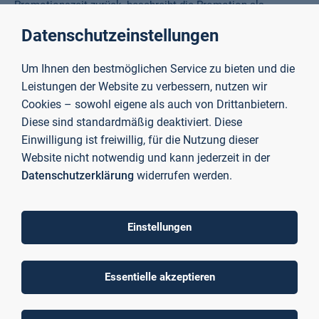
Promotionszeit zurück, beschreibt die Promotion als
anspruchsvolle, aber lohnende Erfahrung und ermutigt den
Datenschutzeinstellungen
wissenschaftlichen Nachwuchs, diesen Weg einzuschlagen.
Um Ihnen den bestmöglichen Service zu bieten und die
„
Wer sich für Wissenschaft begeistert, sollte eine
Leistungen der Website zu verbessern, nutzen wir
Promotion ernsthaft in Erwägung ziehen – auch
Cookies – sowohl eigene als auch von Drittanbietern.
wenn sie mit viel Arbeit und einem großen
Diese sind standardmäßig deaktiviert. Diese
Zeitaufwand verbunden ist, eröffnet sie spannende
Einwilligung ist freiwillig, für die Nutzung dieser
Möglichkeiten und wertvolle Erfahrungen.
“
Website nicht notwendig und kann jederzeit in der
Datenschutzerklärung
widerrufen werden.
Dr.-Ing. Dennis Flachs
Einstellungen
Ausblick: Forschung an der TH
Aschaffenburg wird fortgesetzt
Essentielle akzeptieren
Auch nach der erfolgreichen Promotion bleibt Dennis Flachs
an der TH Aschaffenburg und wird weiterhin im BioMEMS