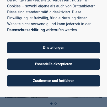
Leistungen der Website zu verbessern, nutzen wir
spielerisch in einem wettbewerbsorientierten, simulierten
Cookies – sowohl eigene als auch von Drittanbietern.
Geschäfts- und Marketingszenarien anzuwenden. Dabei
Diese sind standardmäßig deaktiviert. Diese
trainierten sie interkulturelle kommunikativen Fähigkeit und
Einwilligung ist freiwillig, für die Nutzung dieser
Teamarbeit und übten ihre Fähigkeiten in der Führung und
Website nicht notwendig und kann jederzeit in der
Entscheidungsfindung.
Datenschutzerklärung
widerrufen werden.
Einstellungen
Essentielle akzeptieren
Zustimmen und fortfahren