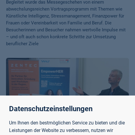
Begleitet wurde das Messegeschehen von einem
abwechslungsreichen Vortragsprogramm mit Themen wie
Künstliche Intelligenz, Stressmanagement, Finanzpower für
Frauen oder Vereinbarkeit von Familie und Beruf. Die
Besucherinnen und Besucher nahmen wertvolle Impulse mit
– und oft auch schon konkrete Schritte zur Umsetzung
beruflicher Ziele
Datenschutzeinstellungen
Um Ihnen den bestmöglichen Service zu bieten und die
Leistungen der Website zu verbessern, nutzen wir