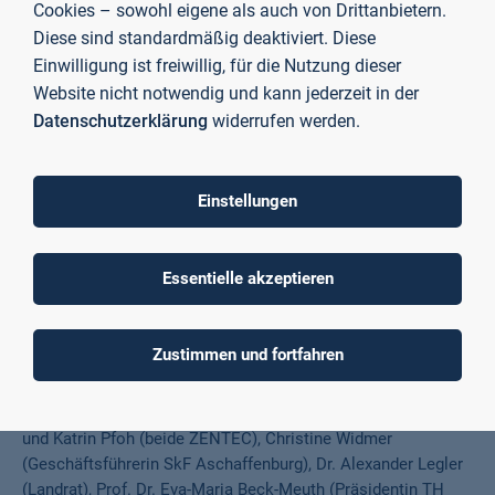
Cookies – sowohl eigene als auch von Drittanbietern.
Prof. Dr. Matthias Heuberger, Professor Fakultät Gesundheit und
Diese sind standardmäßig deaktiviert. Diese
Soziales, TH Aschaffenburg
Einwilligung ist freiwillig, für die Nutzung dieser
Website nicht notwendig und kann jederzeit in der
Die positive Resonanz zur ersten Messe 2024 und auch in
Datenschutzerklärung
widerrufen werden.
diesem Jahr bestätigt:
Main.Fortschritt
bietet einen
wertvollen Rahmen für Austausch, Information und
Vernetzung rund um berufliche Orientierung und
Einstellungen
Weiterbildung in der Region.
Das Projekt EmpowerHER wird im Rahmen des Programms
Essentielle akzeptieren
"Wandel der Arbeit sozialpartnerschaftlich gestalten" durch
das Bundesministerium für Arbeit und Soziales und die
Europäische Union über den Europäischen Sozialfonds Plus
Zustimmen und fortfahren
(ESF Plus) gefördert.
Foto
(v. l. n. r.):
Anna Dietz (TH Academy), Tobias Zenglein
und Katrin Pfoh (beide ZENTEC), Christine Widmer
(Geschäftsführerin SkF Aschaffenburg), Dr. Alexander Legler
(Landrat), Prof. Dr. Eva-Maria Beck-Meuth (Präsidentin TH