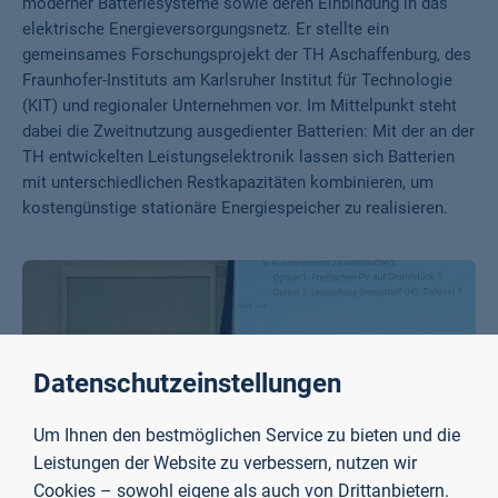
moderner Batteriesysteme sowie deren Einbindung in das
elektrische Energieversorgungsnetz. Er stellte ein
gemeinsames Forschungsprojekt der TH Aschaffenburg, des
Fraunhofer-Instituts am Karlsruher Institut für Technologie
(KIT) und regionaler Unternehmen vor. Im Mittelpunkt steht
dabei die Zweitnutzung ausgedienter Batterien: Mit der an der
TH entwickelten Leistungselektronik lassen sich Batterien
mit unterschiedlichen Restkapazitäten kombinieren, um
kostengünstige stationäre Energiespeicher zu realisieren.
Datenschutzeinstellungen
Um Ihnen den bestmöglichen Service zu bieten und die
Leistungen der Website zu verbessern, nutzen wir
Cookies – sowohl eigene als auch von Drittanbietern.