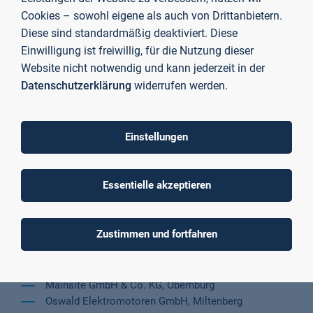
gestiftet von Dr. Ernst und Christine Herlein Stiftung,
Cookies – sowohl eigene als auch von Drittanbietern.
Aschaffenburg)
Diese sind standardmäßig deaktiviert. Diese
Katharina Christine Magiera
Einwilligung ist freiwillig, für die Nutzung dieser
(Wirtschaftsingenieurwesen, Preis gestiftet von Linde
Website nicht notwendig und kann jederzeit in der
Material Handling GmbH, Aschaffenburg)
Datenschutzerklärung
widerrufen werden.
Rafael Petz
(Angewandte Forschung in den
Ingenieurwissenschaften, Preis gestiftet von Oswald
Elektromotoren GmbH, Miltenberg)
Einstellungen
Lea Reitz
(Wirtschaft und Recht, Preis gestiftet von Dr.
Ernst und Christine Herlein Stiftung, Aschaffenburg)
Essentielle akzeptieren
Hier die Stiftenden der Auszeichnungen noch einmal
alphabetisch im Überblick:
Zustimmen und fortfahren
Dr. Ernst und Christine Herlein Stiftung, Aschaffenburg
Linde Material Handling GmbH, Aschaffenburg
Mainsite GmbH & Co. KG, Obernburg
Oswald Elektromotoren GmbH, Miltenberg