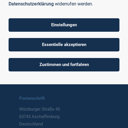
Datenschutzerklärung
widerrufen werden.
Einstellungen
To top
Essentielle akzeptieren
Technische Hochschule
Zustimmen und fortfahren
Aschaffenburg
University of Applied Sciences
Postanschrift
Würzburger Straße 45
63743 Aschaffenburg
Deutschland