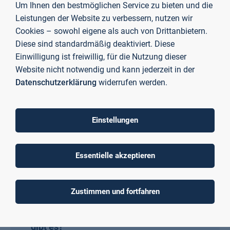
Um Ihnen den bestmöglichen Service zu bieten und die
Leistungen der Website zu verbessern, nutzen wir
Cookies – sowohl eigene als auch von Drittanbietern.
Wer hilft mir bei Fragen?
Diese sind standardmäßig deaktiviert. Diese
Einwilligung ist freiwillig, für die Nutzung dieser
Website nicht notwendig und kann jederzeit in der
Wie starte ich ins Studium?
Datenschutzerklärung
widerrufen werden.
Wie bekomme ich echte Praxis?
Einstellungen
Essentielle akzeptieren
Welche Möglichkeiten für
Auslandserfahrungen habe ich?
Zustimmen und fortfahren
Welche Finanzierungsmöglichkeiten
gibt es?