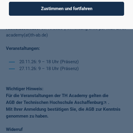
Wichtige Termine
Zustimmen und fortfahren
Anmeldeschluss:
09.10.2026 (Anmeldung bitte per Mail an th-
academy(at)th-ab.de)
Veranstaltungen:
20.11.26: 9 – 18 Uhr (Präsenz)
27.11.26: 9 – 18 Uhr (Präsenz)
Wichtiger Hinweis:
Für die Veranstaltungen der TH Academy gelten die
AGB der Technischen Hochschule Aschaffenburg
.
Mit Ihrer Anmeldung bestätigen Sie, die AGB zur Kenntnis
genommen zu haben.
Widerruf