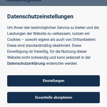
kostenlos (Das Projekt EmpowerHER wird im Rahmen des
Programms "Wandel der Arbeit sozialpartnerschaftlich
Datenschutzeinstellungen
gestalten" durch das Bundesministerium für Arbeit und
Soziales und die Europäische Union über den Europäischen
Um Ihnen den bestmöglichen Service zu bieten und die
Sozialfonds Plus (ESF Plus) gefördert.)
Leistungen der Website zu verbessern, nutzen wir
Cookies – sowohl eigene als auch von Drittanbietern.
Umfang
Diese sind standardmäßig deaktiviert. Diese
20.11.26: 9 – 18 Uhr (Präsenz)
Einwilligung ist freiwillig, für die Nutzung dieser
27.11.26: 9 – 18 Uhr (Präsenz)
Website nicht notwendig und kann jederzeit in der
Datenschutzerklärung
widerrufen werden.
Prüfung
Details folgen
Einstellungen
Abschluss
Nach erfolgreichem Bestehen der Prüfung erhalten Sie ein
Essentielle akzeptieren
Hochschulzertifikat
der TH Aschaffenburg.