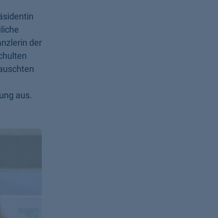
räsidentin
liche
anzlerin der
chulten
auschten
ung aus.