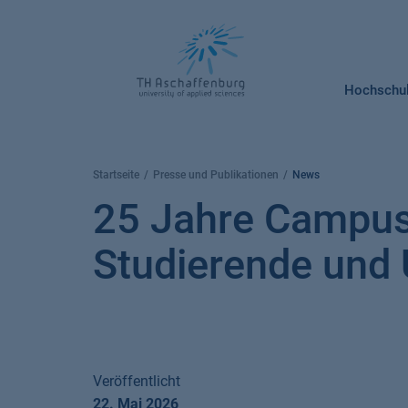
Springe
zum
Inhalt
Hochschu
Startseite
Presse und Publikationen
News
25 Jahre Campus
Studierende un
Veröffentlicht
22. Mai 2026