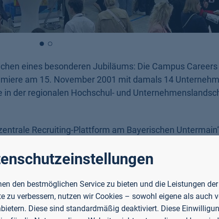
eichen eines besonderen Jubiläums: Die Campus Careers 
 Premiere am 15. November 2001 mit damals 14 Unterneh
ße in der regionalen Hochschul- und Unternehmenslandsc
zentrale Recruiting-Plattform am Bayerischen Untermain“,
ice und Career Service
der TH Aschaffenburg
enschutzeinstellungen
en den bestmöglichen Service zu bieten und die Leistungen der
auf dem direkten, persönlichen Aust
e zu verbessern, nutzen wir Cookies – sowohl eigene als auch 
 und qualifizierten Studierenden, 
nbietern. Diese sind standardmäßig deaktiviert. Diese Einwilligun