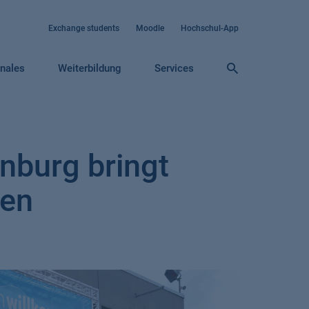
Exchange students
Moodle
Hochschul-App
onales
Weiterbildung
Services
nburg bringt
men