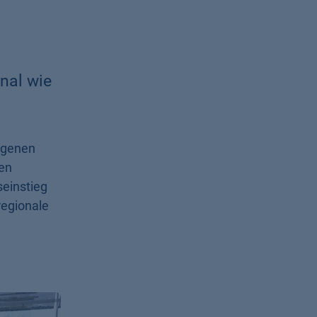
nal wie
igenen
len
seinstieg
regionale