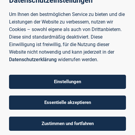
Datenschutzeinstellungen
TH-Präsidentin Prof. Dr. Eva-Maria Beck-Meuth bedankt sich
Um Ihnen den bestmöglichen Service zu bieten und die
herzlich bei der Raiffeisen-Volksbank Aschaffenburg für die
Leistungen der Website zu verbessern, nutzen wir
wertvolle Unterstützung im Hinblick auf mehr Nachhaltigkeit
Cookies – sowohl eigene als auch von Drittanbietern.
auf dem Campus.
Diese sind standardmäßig deaktiviert. Diese
Einwilligung ist freiwillig, für die Nutzung dieser
Website nicht notwendig und kann jederzeit in der
Bild oben: (
v. l. n. r.) Dr. Heide Klug (Kanzlerin, TH
Datenschutzerklärung
widerrufen werden.
Aschaffenburg), Prof. Dr. Eva-Maria Beck-Meuth (Präsidentin,
TH Aschaffenburg), Ute Heilig (Mitglied des Vorstandes der
Frankfurter Volksbank Rhein/Main), Prof. Dr. Ivo Schäfer
(Vizepräsident für Studium, Lehre und Internationales, TH
Einstellungen
Aschaffenburg) und Andreas Rüthlein (Klimaschutzmanager
im Green Office, TH Aschaffenburg)
Essentielle akzeptieren
Zustimmen und fortfahren