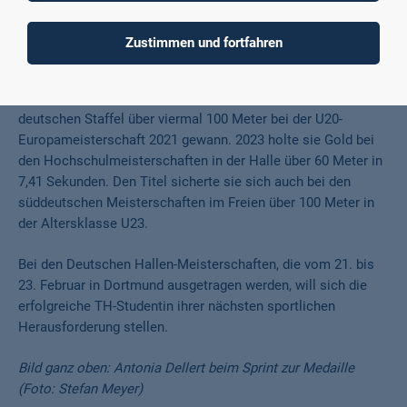
Antonia Dellert trainiert regelmäßig am Bundesstützpunkt in
Frankfurt unter DLV-Sprinttrainer David Corell. Auf
Zustimmen und fortfahren
Vereinsebene tritt sie für das Sprintteam Wetzlar an.
Zu ihren Erfolgen zählt die Silbermedaille, die sie mit der
deutschen Staffel über viermal 100 Meter bei der U20-
Europameisterschaft 2021 gewann. 2023 holte sie Gold bei
den Hochschulmeisterschaften in der Halle über 60 Meter in
7,41 Sekunden. Den Titel sicherte sie sich auch bei den
süddeutschen Meisterschaften im Freien über 100 Meter in
der Altersklasse U23.
Bei den Deutschen Hallen-Meisterschaften, die vom 21. bis
23. Februar in Dortmund ausgetragen werden, will sich die
erfolgreiche TH-Studentin ihrer nächsten sportlichen
Herausforderung stellen.
Bild ganz oben: Antonia Dellert beim Sprint zur Medaille
(Foto: Stefan Meyer)