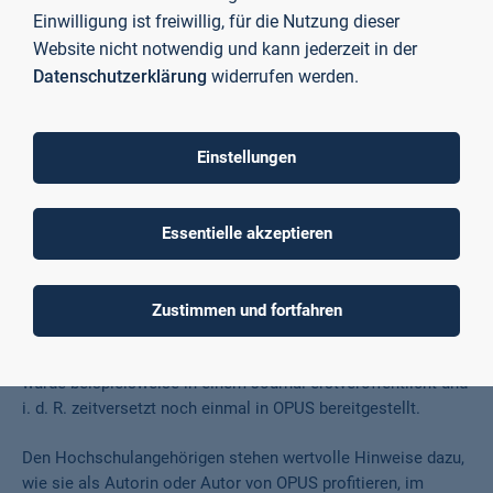
-
Diskussionspapier / März 2023
Einwilligung ist freiwillig, für die Nutzung dieser
(2023).
Website nicht notwendig und kann jederzeit in der
Datenschutzerklärung
widerrufen werden.
Preuß, Norbert, und Lars Bernhard
763
Schöne.
Downloads
Real Estate und Facility
Einstellungen
Management aus Sicht der
Consultingpraxis.
Springer Vieweg, 2016.
Essentielle akzeptieren
Zustimmen und fortfahren
Die meisten der in OPUS hinterlegten Volltexte sind keine
Erst-, sondern Zweitveröffentlichungen, d. h. der Aufsatz
wurde beispielsweise in einem Journal erstveröffentlicht und
i. d. R. zeitversetzt noch einmal in OPUS bereitgestellt.
Den Hochschulangehörigen stehen wertvolle Hinweise dazu,
wie sie als Autorin oder Autor von OPUS profitieren, im