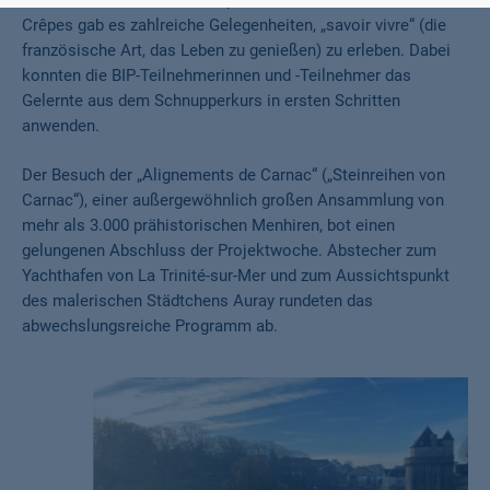
bretonischer kulinarischer Spezialitäten wie Galettes und
Crêpes gab es zahlreiche Gelegenheiten, „savoir vivre“ (die
französische Art, das Leben zu genießen) zu erleben. Dabei
konnten die BIP-Teilnehmerinnen und -Teilnehmer das
Gelernte aus dem Schnupperkurs in ersten Schritten
anwenden.
Der Besuch der „Alignements de Carnac“ („Steinreihen von
Carnac“), einer außergewöhnlich großen Ansammlung von
mehr als 3.000 prähistorischen Menhiren, bot einen
gelungenen Abschluss der Projektwoche. Abstecher zum
Yachthafen von La Trinité-sur-Mer und zum Aussichtspunkt
des malerischen Städtchens Auray rundeten das
abwechslungsreiche Programm ab.