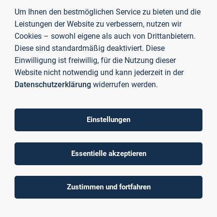
nach dieser Woche allen Teams nachhaltig in Erinnerung
Um Ihnen den bestmöglichen Service zu bieten und die
geblieben.
Leistungen der Website zu verbessern, nutzen wir
Cookies – sowohl eigene als auch von Drittanbietern.
Förderung von fachlichen, interkulturellen
Diese sind standardmäßig deaktiviert. Diese
und sprachlichen Kompetenzen mit Resonanz
Einwilligung ist freiwillig, für die Nutzung dieser
in der französischen Presse
Website nicht notwendig und kann jederzeit in der
Datenschutzerklärung
widerrufen werden.
Das von Professorin Link zugrunde gelegte BIP-Konzept der
„Total Immersion“ umfasste neben vor- und
nachgeschalteten Online-Phasen, Vorträgen und
Einstellungen
Projektarbeiten auch Aktivitäten, die den kulturellen und
sprachlichen Austausch unterstützten. In diesem Sinne
wurde das Programm durch einen Schnupperkurs in
Essentielle akzeptieren
Französisch und verschiedene kulturelle Ausflüge ergänzt.
Der stellvertretende Bürgermeister Fabien Le Guernevé
begrüßte die Studierenden im Rathaus, worüber auch die
Zustimmen und fortfahren
lokale Presse berichtete:
Beitrag in "Le Telegramme"
. Vom
Besuch des Wochenmarkts bis hin zur Verkostung typisch