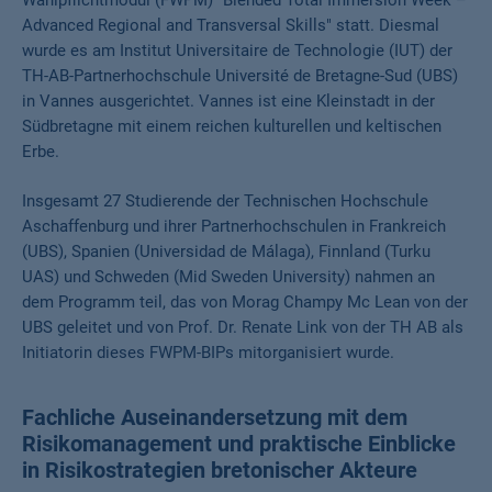
Wahlpflichtmodul (FWPM) "Blended Total Immersion Week –
Advanced Regional and Transversal Skills" statt. Diesmal
wurde es am Institut Universitaire de Technologie (IUT) der
TH-AB-Partnerhochschule Université de Bretagne-Sud (UBS)
in Vannes ausgerichtet. Vannes ist eine Kleinstadt in der
Südbretagne mit einem reichen kulturellen und keltischen
Erbe.
Insgesamt 27 Studierende der Technischen Hochschule
Aschaffenburg und ihrer Partnerhochschulen in Frankreich
(UBS), Spanien (Universidad de Málaga), Finnland (Turku
UAS) und Schweden (Mid Sweden University) nahmen an
dem Programm teil, das von Morag Champy Mc Lean von der
UBS geleitet und von Prof. Dr. Renate Link von der TH AB als
Initiatorin dieses FWPM-BIPs mitorganisiert wurde.
Fachliche Auseinandersetzung mit dem
Risikomanagement und praktische Einblicke
in Risikostrategien bretonischer Akteure