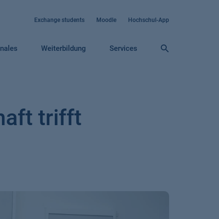
Exchange students
Moodle
Hochschul-App
onales
Weiterbildung
Services
ft trifft