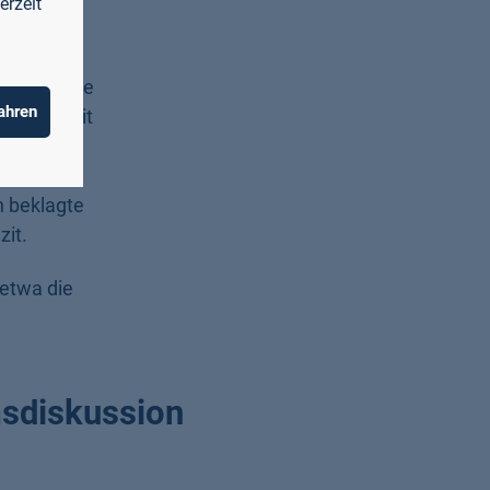
enden
erzeit
schließende
ahren
ie sich mit
steigen
h beklagte
zit.
 etwa die
msdiskussion