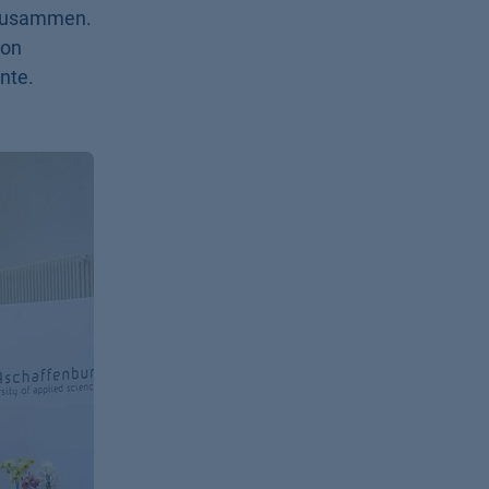
 zusammen.
von
nte.