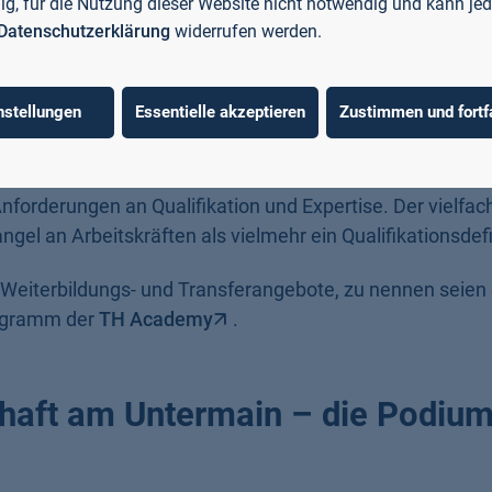
eten die Veranstaltung mit Grußworten an die Teilnehm
llig, für die Nutzung dieser Website nicht notwendig und kann jed
Datenschutzerklärung
widerrufen werden.
Homann
ein Impulsreferat, das die Grundlage für die an
nstellungen
Essentielle akzeptieren
Zustimmen und fortf
Entwicklung der Hochschule von ihren Anfängen, in denen s
g konfrontiert sah, hin zu einem etablierten Akteur im
haftsraum. Im europäischen Wettbewerb, so Hofmann, 
nforderungen an Qualifikation und Expertise. Der vielfac
el an Arbeitskräften als vielmehr ein Qualifikationsdefi
ge Weiterbildungs- und Transferangebote, zu nennen seien
ogramm der
TH Academy
.
haft am Untermain – die Podiu