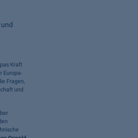
 und
pas Kraft
r Europa-
ie Fragen,
schaft und
über
 den
hnische
es Oswald