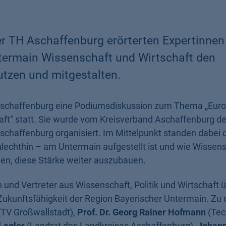
er TH Aschaffenburg erörterten Expertinnen
termain Wissenschaft und Wirtschaft den
tzen und mitgestalten.
 Aschaffenburg eine Podiumsdiskussion zum Thema „Euro
aft“ statt. Sie wurde vom Kreisverband Aschaffenburg de
chaffenburg organisiert. Im Mittelpunkt standen dabei d
hlechthin – am Untermain aufgestellt ist und wie Wissen
en, diese Stärke weiter auszubauen.
und Vertreter aus Wissenschaft, Politik und Wirtschaft 
 Zukunftsfähigkeit der Region Bayerischer Untermain. Zu
TV Großwallstadt),
Prof. Dr. Georg Rainer Hofmann
(Tec
Legler
(Landrat des Landkreises Aschaffenburg),
Johann