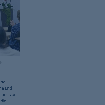
ld
and
che und
ndung von
 die