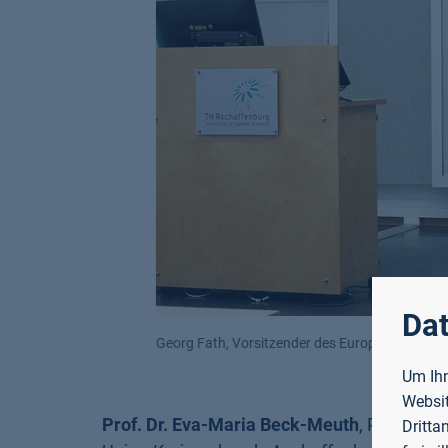
Dat
Georg Fath, Vorsitzender des Europa-Union-Kreisverba
Um Ihn
Websit
Prof. Dr. Eva-Maria Beck-Meuth
, Präsiden
Dritta