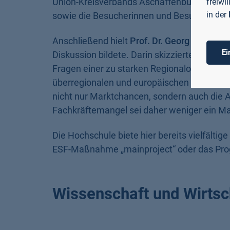
Union-Kreisverbands Aschaffenburg, eröffn
freiwi
in der
sowie die Besucherinnen und Besucher.
Anschließend hielt
Prof. Dr. Georg Rainer 
Ei
Diskussion bildete. Darin skizzierte er die 
Fragen einer zu starken Regionalorientierun
überregionalen und europäischen Wissensc
nicht nur Marktchancen, sondern auch die A
Fachkräftemangel sei daher weniger ein Mang
Die Hochschule biete hier bereits vielfälti
ESF-Maßnahme „mainproject“ oder das Pr
Wissenschaft und Wirtsc