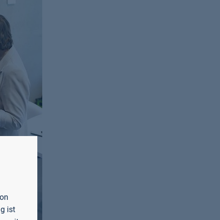
von
g ist