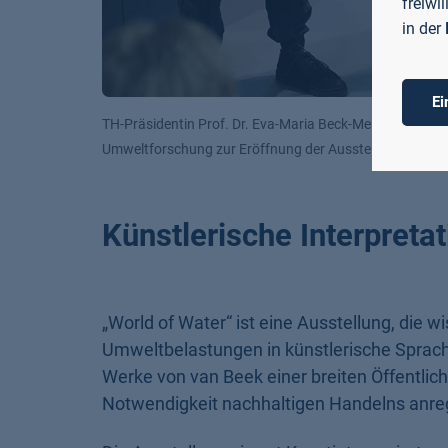
freiwi
in der
Ei
Prof. Dr. Erik Gawel, Leipziger Helmholtz-Zentrum für 
Künstlerische Interpreta
„World of Water“ ist eine Ausstellung, die
Umweltbelastungen in künstlerische Sprach
Werke von van Beek einer breiten Öffentlic
Notwendigkeit nachhaltigen Handelns anre
Die Ausstellung nimmt Kunstinteressierte mi