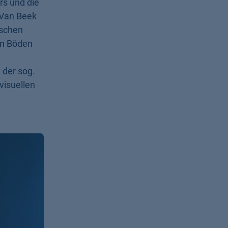
 Van Beek
ischen
in Böden
 der sog.
visuellen