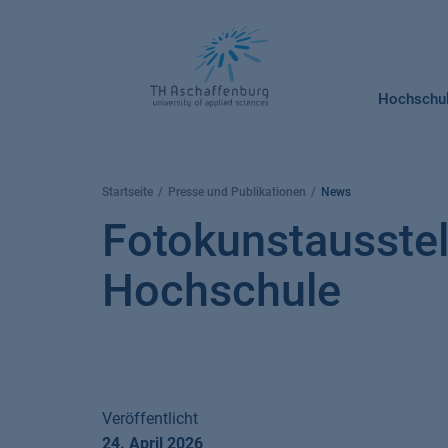
Springe
zum
Inhalt
Hochschu
Startseite
Presse und Publikationen
News
Fotokunstausstel
Hochschule
Veröffentlicht
24. April 2026