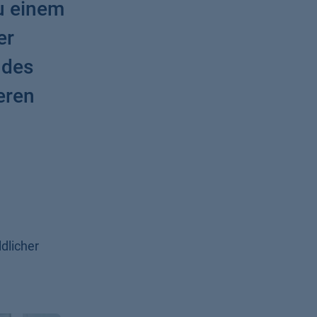
u einem
er
 des
eren
dlicher