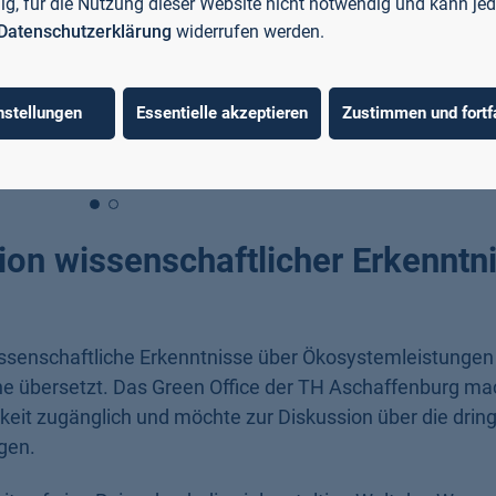
llig, für die Nutzung dieser Website nicht notwendig und kann jed
Datenschutzerklärung
widerrufen werden.
nstellungen
Essentielle akzeptieren
Zustimmen und fortf
Umweltforschung
tion wissenschaftlicher Erkenntn
 wissenschaftliche Erkenntnisse über Ökosystemleistungen
e übersetzt. Das Green Office der TH Aschaffenburg mac
hkeit zugänglich und möchte zur Diskussion über die dri
gen.
t auf eine Reise durch die vielgestaltige Welt des Wasse