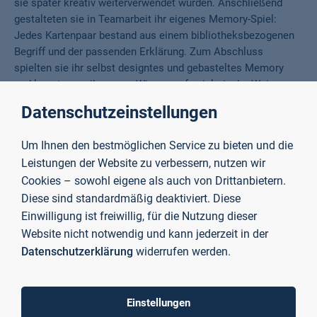
sie später kreativ weiterverwendet wurden. Anschließend
gestalteten sie in Teamarbeit ihr eigenes Memory-Spiel:
Jedes Kartenpaar bestand aus einem bibliotheksbezogenen
Begriff und der passenden Erklärung. Zum Abschluss
spielten sie ihr selbst designtes und gebasteltes Memory
und konnten so ihr neues Wissen auf spielerische Weise
testen.
Datenschutzeinstellungen
Um Ihnen den bestmöglichen Service zu bieten und die
Leistungen der Website zu verbessern, nutzen wir
Cookies – sowohl eigene als auch von Drittanbietern.
Diese sind standardmäßig deaktiviert. Diese
Einwilligung ist freiwillig, für die Nutzung dieser
Website nicht notwendig und kann jederzeit in der
Datenschutzerklärung
widerrufen werden.
Einstellungen